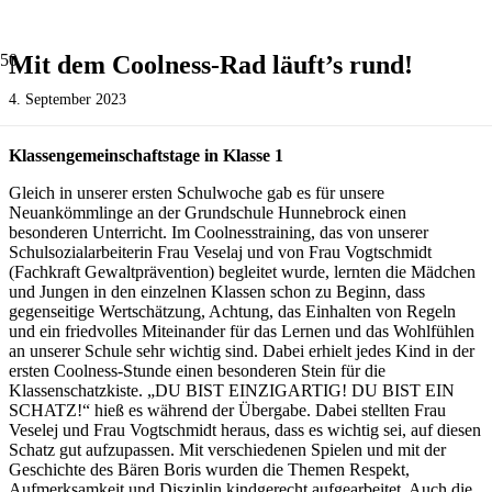
Mit dem Coolness-Rad läuft’s rund!
4. September 2023
Klassengemeinschaftstage in Klasse 1
Gleich in unserer ersten Schulwoche gab es für unsere
Neuankömmlinge an der Grundschule Hunnebrock einen
besonderen Unterricht. Im Coolnesstraining, das von unserer
Schulsozialarbeiterin Frau Veselaj und von Frau Vogtschmidt
(Fachkraft Gewaltprävention) begleitet wurde, lernten die Mädchen
und Jungen in den einzelnen Klassen schon zu Beginn, dass
gegenseitige Wertschätzung, Achtung, das Einhalten von Regeln
und ein friedvolles Miteinander für das Lernen und das Wohlfühlen
an unserer Schule sehr wichtig sind. Dabei erhielt jedes Kind in der
ersten Coolness-Stunde einen besonderen Stein für die
Klassenschatzkiste. „DU BIST EINZIGARTIG! DU BIST EIN
SCHATZ!“ hieß es während der Übergabe. Dabei stellten Frau
Veselej und Frau Vogtschmidt heraus, dass es wichtig sei, auf diesen
Schatz gut aufzupassen. Mit verschiedenen Spielen und mit der
Geschichte des Bären Boris wurden die Themen Respekt,
Aufmerksamkeit und Disziplin kindgerecht aufgearbeitet. Auch die