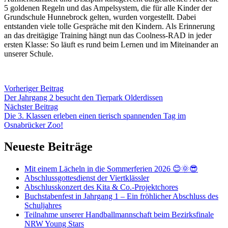
5 goldenen Regeln und das Ampelsystem, die für alle Kinder der
Grundschule Hunnebrock gelten, wurden vorgestellt. Dabei
entstanden viele tolle Gespräche mit den Kindern. Als Erinnerung
an das dreitägige Training hängt nun das Coolness-RAD in jeder
ersten Klasse: So läuft es rund beim Lernen und im Miteinander an
unserer Schule.
Vorheriger Beitrag
Der Jahrgang 2 besucht den Tierpark Olderdissen
Nächster Beitrag
Die 3. Klassen erleben einen tierisch spannenden Tag im
Osnabrücker Zoo!
Neueste Beiträge
Mit einem Lächeln in die Sommerferien 2026 😊🌞😎
Abschlussgottesdienst der Viertklässler
Abschlusskonzert des Kita & Co.-Projektchores
Buchstabenfest in Jahrgang 1 – Ein fröhlicher Abschluss des
Schuljahres
Teilnahme unserer Handballmannschaft beim Bezirksfinale
NRW Young Stars