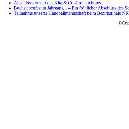
Abschlusskonzert des Kita & Co.-Projektchores
Buchstabenfest in Jahrgang 1 – Ein fröhlicher Abschluss des Sc
Teilnahme unserer Handballmannschaft beim Bezirksfinale N
©Copy