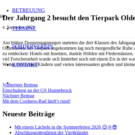
BETREUUNG
Der Jahrgang 2 besucht den Tierpark Olde
4. September 2023
TERMINE
Am frühen Donnerstagmorgen starteten die drei Klassen des Jahrgang
FÖRDERVEREIN
Olderdissen. Im Tierpark angekommen lag noch morgendliche Ruhe au
zu entdecken: Hotels mit Insekten, dunkle Höhlen mit Fledermäusen,
viel Forscherarbeit wurde sich hinterher noch mit einem Eis in der w
KONTAKT
Wetter, fröhlichen Kindern und vielen interessanten großen und kleine
Vorheriger Beitrag
Einschulung an der GS Hunnebrock
Nächster Beitrag
Mit dem Coolness-Rad läuft’s rund!
Neueste Beiträge
Mit einem Lächeln in die Sommerferien 2026 😊🌞😎
Abschlussgottesdienst der Viertklässler