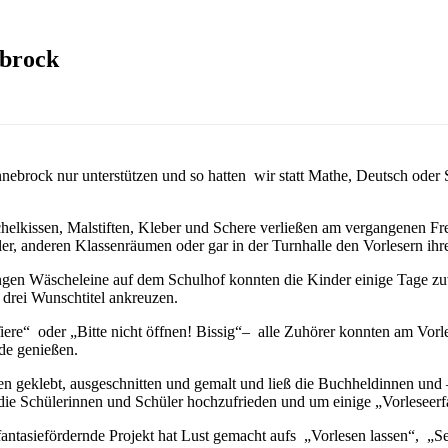
ebrock
brock nur unterstützen und so hatten wir statt Mathe, Deutsch oder S
helkissen, Malstiften, Kleber und Schere verließen am vergangenen Fre
ler, anderen Klassenräumen oder gar in der Turnhalle den Vorlesern ih
en Wäscheleine auf dem Schulhof konnten die Kinder einige Tage zuvo
drei Wunschtitel ankreuzen.
re“ oder „Bitte nicht öffnen! Bissig“– alle Zuhörer konnten am Vorle
de genießen.
 geklebt, ausgeschnitten und gemalt und ließ die Buchheldinnen und – 
 die Schülerinnen und Schüler hochzufrieden und um einige „Vorleseer
 fantasiefördernde Projekt hat Lust gemacht aufs „Vorlesen lassen“, „S