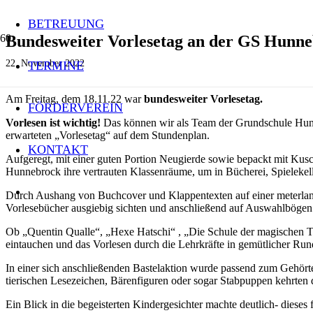
BETREUUNG
Bundesweiter Vorlesetag an der GS Hunn
22. November 2022
TERMINE
Am Freitag, dem 18.11.22 war
bundesweiter Vorlesetag
.
FÖRDERVEREIN
Vorlesen ist wichtig!
Das können wir als Team der Grundschule Hunne
erwarteten „Vorlesetag“ auf dem Stundenplan.
KONTAKT
Aufgeregt, mit einer guten Portion Neugierde sowie bepackt mit Kusc
Hunnebrock ihre vertrauten Klassenräume, um in Bücherei, Spielekel
Durch Aushang von Buchcover und Klappentexten auf einer meterlang
Vorlesebücher ausgiebig sichten und anschließend auf Auswahlbögen 
Ob „Quentin Qualle“, „Hexe Hatschi“ , „Die Schule der magischen Tie
eintauchen und das Vorlesen durch die Lehrkräfte in gemütlicher Run
In einer sich anschließenden Bastelaktion wurde passend zum Gehörten
tierischen Lesezeichen, Bärenfiguren oder sogar Stabpuppen kehrten
Ein Blick in die begeisterten Kindergesichter machte deutlich- dieses