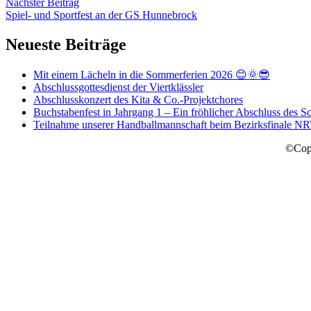
Nächster Beitrag
Spiel- und Sportfest an der GS Hunnebrock
Neueste Beiträge
Mit einem Lächeln in die Sommerferien 2026 😊🌞😎
Abschlussgottesdienst der Viertklässler
Abschlusskonzert des Kita & Co.-Projektchores
Buchstabenfest in Jahrgang 1 – Ein fröhlicher Abschluss des Sc
Teilnahme unserer Handballmannschaft beim Bezirksfinale N
©Copy