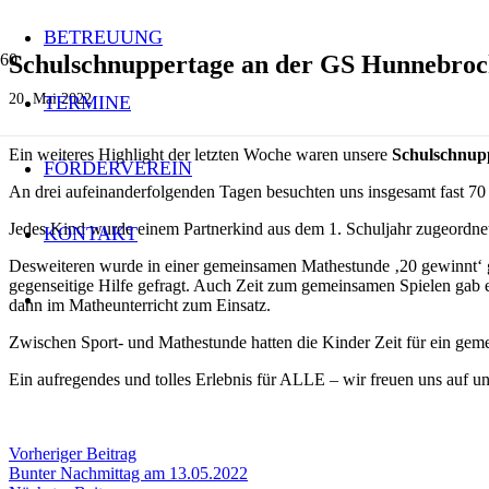
BETREUUNG
Schulschnuppertage an der GS Hunnebro
20. Mai 2022
TERMINE
Ein weiteres Highlight der letzten Woche waren unsere
Schulschnup
FÖRDERVEREIN
An drei aufeinanderfolgenden Tagen besuchten uns insgesamt fast 70
Jedes Kind wurde einem Partnerkind aus dem 1. Schuljahr zugeordnet.
KONTAKT
Desweiteren wurde in einer gemeinsamen Mathestunde ‚20 gewinnt‘ ges
gegenseitige Hilfe gefragt. Auch Zeit zum gemeinsamen Spielen gab 
dann im Matheunterricht zum Einsatz.
Zwischen Sport- und Mathestunde hatten die Kinder Zeit für ein gem
Ein aufregendes und tolles Erlebnis für ALLE – wir freuen uns auf u
Vorheriger Beitrag
Bunter Nachmittag am 13.05.2022