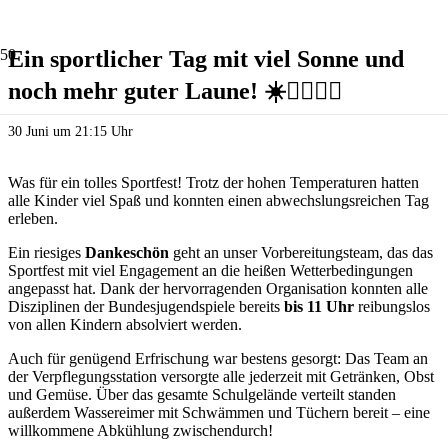
Ein sportlicher Tag mit viel Sonne und
noch mehr guter Laune! ☀️🏃‍♀️🏃‍♂️
30 Juni um 21:15 Uhr
Was für ein tolles Sportfest! Trotz der hohen Temperaturen hatten
alle Kinder viel Spaß und konnten einen abwechslungsreichen Tag
erleben.
Ein riesiges
Dankeschön
geht an unser Vorbereitungsteam, das das
Sportfest mit viel Engagement an die heißen Wetterbedingungen
angepasst hat. Dank der hervorragenden Organisation konnten alle
Disziplinen der Bundesjugendspiele bereits
bis 11 Uhr
reibungslos
von allen Kindern absolviert werden.
Auch für genügend Erfrischung war bestens gesorgt: Das Team an
der Verpflegungsstation versorgte alle jederzeit mit Getränken, Obst
und Gemüse. Über das gesamte Schulgelände verteilt standen
außerdem Wassereimer mit Schwämmen und Tüchern bereit – eine
willkommene Abkühlung zwischendurch!