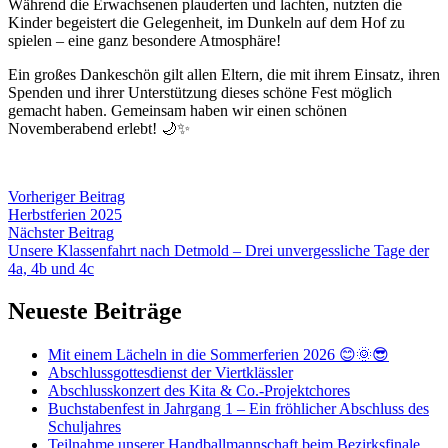
Während die Erwachsenen plauderten und lachten, nutzten die
Kinder begeistert die Gelegenheit, im Dunkeln auf dem Hof zu
spielen – eine ganz besondere Atmosphäre!
Ein großes Dankeschön gilt allen Eltern, die mit ihrem Einsatz, ihren
Spenden und ihrer Unterstützung dieses schöne Fest möglich
gemacht haben. Gemeinsam haben wir einen schönen
Novemberabend erlebt! 🌙✨
Vorheriger Beitrag
Herbstferien 2025
Nächster Beitrag
Unsere Klassenfahrt nach Detmold – Drei unvergessliche Tage der
4a, 4b und 4c
Neueste Beiträge
Mit einem Lächeln in die Sommerferien 2026 😊🌞😎
Abschlussgottesdienst der Viertklässler
Abschlusskonzert des Kita & Co.-Projektchores
Buchstabenfest in Jahrgang 1 – Ein fröhlicher Abschluss des
Schuljahres
Teilnahme unserer Handballmannschaft beim Bezirksfinale